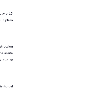
uay el 15
 un plazo
strucción
de aceite
 y que se
iento del