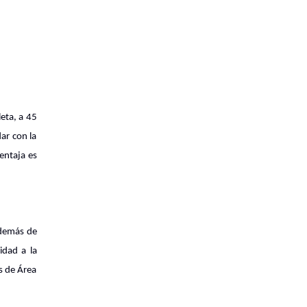
eta, a 45
dar con la
ventaja es
además de
idad a la
as de Área