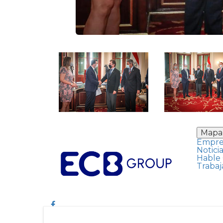
Mapa 
Empre
Noticia
Hable 
Trabaj
facebook
linkedin
youtube