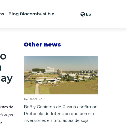
os
Blog Biocombustible
ES
Other news
vo
n
uay
14/06/2023
Be8 y Gobierno de Paraná confirman
istro de
Protocolo de Intención que permite
el Grupo
inversiones en trituradora de soja
ez