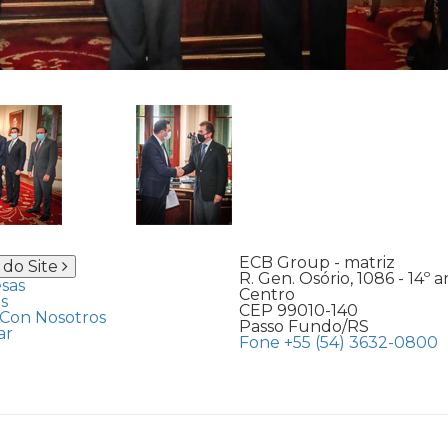
ECB Group - matriz
do Site
R. Gen. Osório, 1086 - 14º a
sas
Centro
s
CEP 99010-140
Con Nosotros
Passo Fundo/RS
ar
Fone +55 (54) 3632-0800