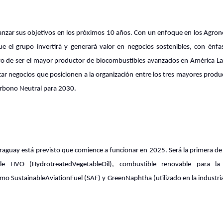
canzar sus objetivos en los próximos 10 años. Con un enfoque en los Agron
ue el grupo invertirá y generará valor en negocios sostenibles, con énfas
vo de ser el mayor productor de biocombustibles avanzados en América La
tar negocios que posicionen a la organización entre los tres mayores produ
rbono Neutral para 2030.
raguay está previsto que comience a funcionar en 2025. Será la primera de 
le HVO (HydrotreatedVegetableOil), combustible renovable para la 
mo SustainableAviationFuel (SAF) y GreenNaphtha (utilizado en la industri