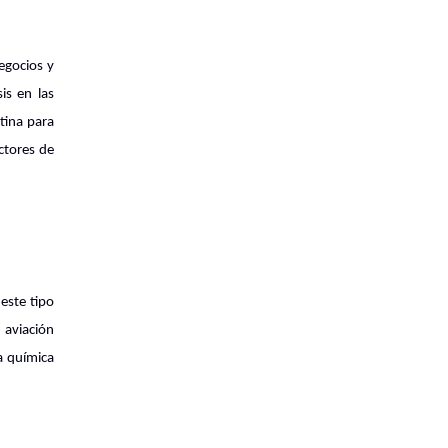
egocios y
is en las
tina para
ctores de
este tipo
aviación
a química