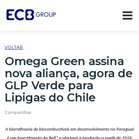
Fe
Ab
m
m
VOLTAR
Omega Green assina
nova aliança, agora de
GLP Verde para
Lipigas do Chile
Compartilhar
A biorrefinaria de biocombustíveis em desenvolvimento no Paraguai
é um investimento da Be8* e ofertará a produção a partir de 2026