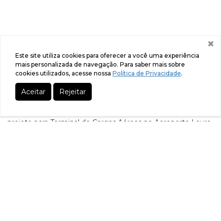
Fe
Este site utiliza cookies para oferecer a você uma experiência
co
mais personalizada de navegação. Para saber mais sobre
cookies utilizados, acesse nossa
Política de Privacidade
.
Aceitar
Rejeitar
26/05/2026
Prefeitura de Passo Fundo e ON8 Concessões apresentam
projeto para Terminal de Cargas Aéreas no Aeroporto Lauro
Kurtz